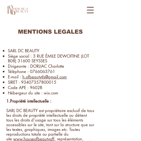
MENTIONS LEGALES
SARL DC BEAUTY
Siège social : 3 RUE ÉMILE DEWOITINE (LOT
B08) 31600 SEYSSES
Dirigeante : DORLIAC Charlotte
Téléphone :
0766063761
E-mail :
h.ofbeautytls@gmail.com
SIRET :
93407357800015
Code APE : 9602B
Hébergeur du site : wix.com
1.Propriété intellectuelle :
SARL DC BEAUTY est propriétaire exclusif de tous
les droits de propriété intellectuelle ou détient
tous les droits d'usage sur tous les éléments
accessibles sur le site, tant sur la structure que sur
les textes, graphiques, images etc. Toutes
reproductions totale ou partielle du
site
www.houseofbeautyoff
, représentation,