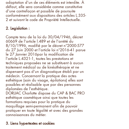
adaptation d'un de ces éléments est interdite. À
défaut, elle sera considérée comme constitutive
d'une contrefaçon et passible de poursuite
conformément aux dispositions des articles L.335-
2 et suivant le code de Propriété Intellectuelle.
2. Legislation :
Compte tenu de la loi du 30/04/1946, décret
60669 de l'article l.489 et de l'arrêté du
8/10/1996, modifié par le décret n°
2000-577
du 27 Juin 2000 et l'article loi n°2016-41 parue
le 27 Janvier 2016par la modification de
l'article L.4321-1, toutes les prestations et
techniques proposées ne se substituent à aucun
traitement médical ou de kinésithérapie et ne
dispensent pas d'un diagnostique établi par un
médecin. Concernant la pratique des actes
esthétique (soin du visage, épilations) elles sont
possibles et réalisable que par des personnes
diplomées de l'esthétique.
DORLIAC Charlotte dispose du CAP & BAC PRO
esthétique cosmétique ainsi que toutes les
formations requises pour la pratique du
maquillage semi-permanent afin de pouvoir
pratiquer en toute légalité et avec des grandes
connaissances du métier.
3. Liens hypertextes et cookies