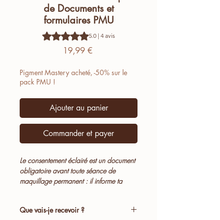
de Documents et
formulaires PMU
La note est de 5.0 sur cinq étoiles selon 4 avis
5.0 | 4 avis
Prix
19,99 €
Pigment Mastery acheté, -50% sur le
pack PMU !
Ajouter au panier
Commander et payer
Le consentement éclairé est un document
obligatoire avant toute séance de
maquillage permanent : il informe ta
cliente des risques, du déroulement de la
procédure, et recueille son accord signé
Que vais-je recevoir ?
avant l'acte. C'est ta protection en cas