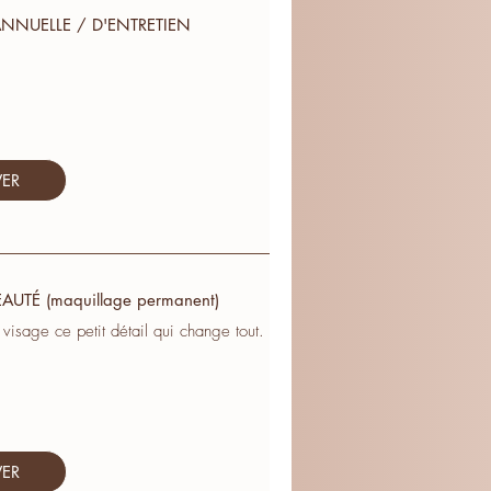
NNUELLE / D'ENTRETIEN
VER
AUTÉ (maquillage permanent)
 visage ce petit détail qui change tout.
VER