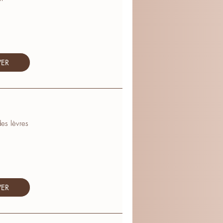
VER
es lèvres
VER