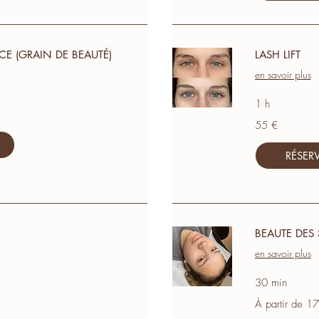
CE (GRAIN DE BEAUTÉ)
LASH LIFT
en savoir plus
1 h
55
55 €
euros
RÉSER
BEAUTE DES 
en savoir plus
30 min
À
À partir de 1
partir
de