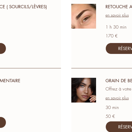
CE ( SOURCILS/LÈVRES)
RETOUCHE A
en savoir plus
1 h 30 min
170
170 €
euros
RÉSER
MENTAIRE
GRAIN DE BE
Offrez à votre
en savoir plus
30 min
50
50 €
euros
RÉSER