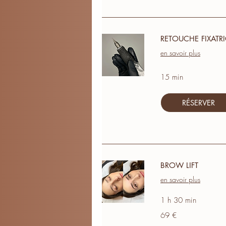
RETOUCHE FIXATRI
en savoir plus
15 min
RÉSERVER
BROW LIFT
en savoir plus
1 h 30 min
69
69 €
euros