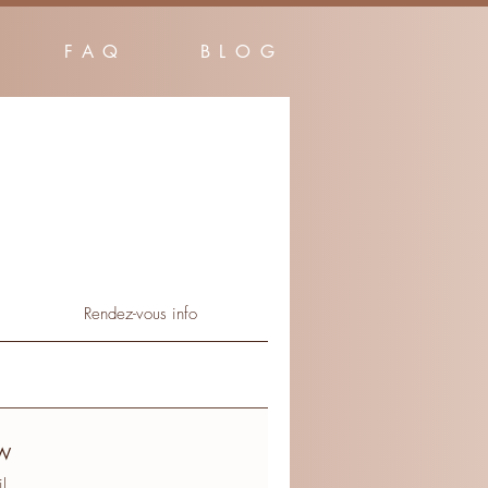
FAQ
BLOG
Rendez-vous info
W
l