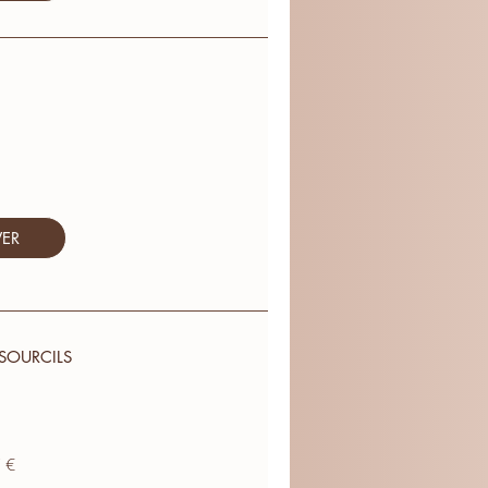
VER
SOURCILS
7 €